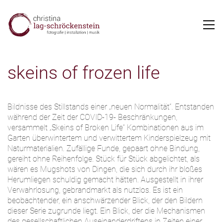
skeins of frozen life
Bildnisse des Stillstands einer „neuen Normalität“. Entstanden
während der Zeit der COVID-19- Beschränkungen,
versammelt „Skeins of Broken Life“ Kombinationen aus im
Garten überwintertem und verwittertem Kinderspielzeug mit
Naturmaterialien. Zufällige Funde, gepaart ohne Bindung,
gereiht ohne Reihenfolge. Stück für Stück abgelichtet, als
wären es Mugshots von Dingen, die sich durch ihr bloßes
Herumliegen schuldig gemacht hätten. Ausgestellt in ihrer
Verwahrlosung, gebrandmarkt als nutzlos. Es ist ein
beobachtender, ein anschwärzender Blick, der den Bildern
dieser Serie zugrunde liegt. Ein Blick, der die Mechanismen
des gesellschaftlichen Auseinanderdriftens in Zeiten einer