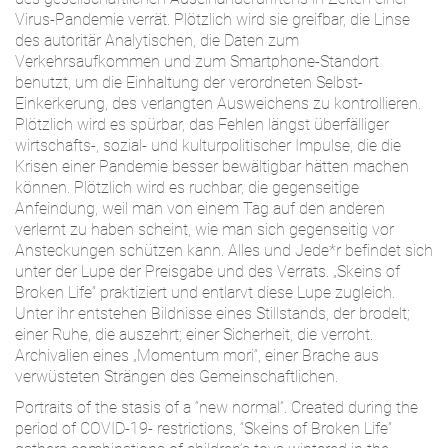
Virus-Pandemie verrät. Plötzlich wird sie greifbar, die Linse
des autoritär Analytischen, die Daten zum
Verkehrsaufkommen und zum Smartphone-Standort
benutzt, um die Einhaltung der verordneten Selbst-
Einkerkerung, des verlangten Ausweichens zu kontrollieren.
Plötzlich wird es spürbar, das Fehlen längst überfälliger
wirtschafts-, sozial- und kulturpolitischer Impulse, die die
Krisen einer Pandemie besser bewältigbar hätten machen
können. Plötzlich wird es ruchbar, die gegenseitige
Anfeindung, weil man von einem Tag auf den anderen
verlernt zu haben scheint, wie man sich gegenseitig vor
Ansteckungen schützen kann. Alles und Jede*r befindet sich
unter der Lupe der Preisgabe und des Verrats. „Skeins of
Broken Life“ praktiziert und entlarvt diese Lupe zugleich.
Unter ihr entstehen Bildnisse eines Stillstands, der brodelt;
einer Ruhe, die auszehrt; einer Sicherheit, die verroht.
Archivalien eines „Momentum mori“, einer Brache aus
verwüsteten Strängen des Gemeinschaftlichen.
Portraits of the stasis of a “new normal”. Created during the
period of COVID-19- restrictions, “Skeins of Broken Life”