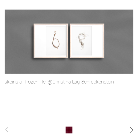
skeins of frozen life, @Christina Lag-Schröckenstein