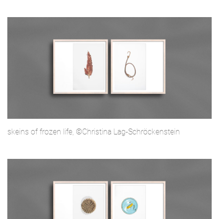
skeins of frozen life, ©Christina Lag-Schröckenstein