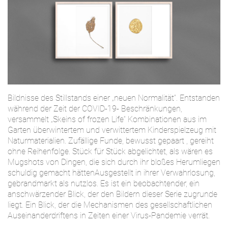
Bildnisse des Stillstands einer „neuen Normalität“. Entstanden
während der Zeit der COVID-19- Beschränkungen,
versammelt „Skeins of frozen Life“ Kombinationen aus im
Garten überwintertem und verwittertem Kinderspielzeug mit
Naturmaterialien. Zufällige Funde, bewusst gepaart , gereiht
ohne Reihenfolge. Stück für Stück abgelichtet, als wären es
Mugshots von Dingen, die sich durch ihr bloßes Herumliegen
schuldig gemacht hättenAusgestellt in ihrer Verwahrlosung,
gebrandmarkt als nutzlos. Es ist ein beobachtender, ein
anschwärzender Blick, der den Bildern dieser Serie zugrunde
liegt. Ein Blick, der die Mechanismen des gesellschaftlichen
Auseinanderdriftens in Zeiten einer Virus-Pandemie verrät.