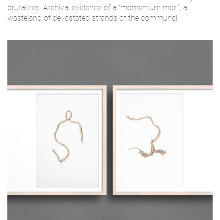
brutalizes. Archival evidence of a “momentum mori”, a
wasteland of devastated strands of the communal.