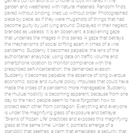
gathers combinations of children’s toys wintered in the
garden and weathered with natural materials. Random finds,
paired without binding, lined up without order. Photographed
piece by piece, as if they were mugshots of things that had
become guilty by just lying around. Displayed in their neglect,
branded as useless. It is an observant, a blackening gaze
that underlies the images in this series. A gaze that betrays
the mechanisms of social drifting apart in times of a viral
pandemic. Suddenly it becomes palpable, the lens of the
authoritarian analytical, using data on traffic volume and
smartphone location to monitor compliance with the
prescribed self-incarceration, the demanded evasion.
Suddenly it becomes palpable, the absence of long overdue
economic, social and cultural policy impulses that could have
made the crises of a pandemic more manageable. Suddenly,
the mutual hostility is becoming apparent, because from one
day to the next, people seem to have forgotten how to
protect each other from contagion. Everything and everyone
is under the magnifying glass of exposure and betrayal.
“Skeins of frozen Life” practices and exposes this magnifying
glass at the same time. Under it, portraits emerge of a
standstill that seethes; a calm that emaciates; a security that