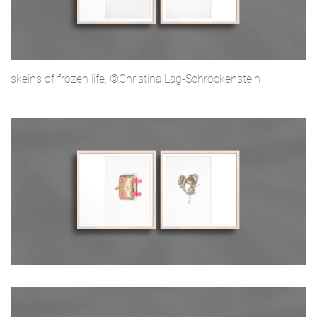
skeins of frozen life, ©Christina Lag-Schröckenstein