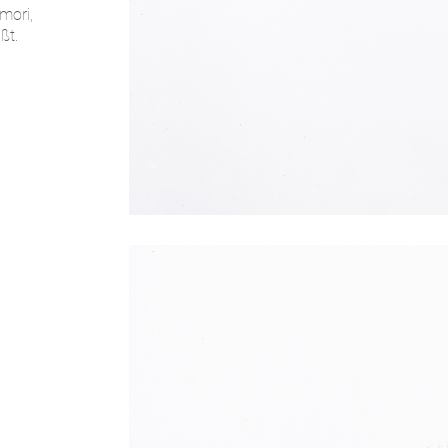
mori,
ßt.