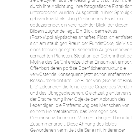
sie die Zyklen aus Verwesung und Wachstum, die
durch ihre Ablichtung, ihre fotografische Extraktio
unterbrochen wurden. Ausgestellt in ihrer Spreuigke
gebrandmarkt als übrig Gebliebenes. Es ist ein
obduzierender, ein vereinzelnder Blick, der diesen
Bildern zugrunde liegt. Ein Blick, dem etwas
(Post-)Apokalyptisches anhaftet. Plötzlich entfaltet
sich am staubigen Braun der Fundstücke, die Visi
eines trocken gelegten, sehenden Auges unbewo
gemachten Planeten. Steigt an der Getrenntheit de
Motive das Gefühl endzeitlicher Einsamkeit empor.
Offenbart deren poröse Oberflächenstruktur die
verwüstende Konsequenz jetzt schon entflammen
Ressourcenkonflikte. Die Bilder von „Skeins of Bro
Life“ zelebrieren die feingliedrige Grazie des Verdor
und des Übriggebliebenen. Gleichzeitig entlarven s
der Erscheinung ihrer Objekte den Abbruch des
Lebendigen, die Entfremdung des Menschen von
seinem Heimatplaneten, das Versiegen des
Gemeinschaftlichen im Moment dringend benötigt
Zusammenarbeit. Diese Ahnung des leblos
Gewordenen vermittelt die Serie mit irritierender