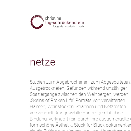
netze
Studien zum Abgebrochenen, zum Abgespalteten
Ausgetrockneten. Gefunden während unzähliger
Spaziergänge zwischen den Weinbergen, werden i
„Skeins of Broken Life“ Porträts von verwitterten
Halmen, Weinstöcken, Strähnen und Netzresten
versammelt. Ausgewählte Funde, gereiht ohne
Bindung, verknüpft rein durch ihre ausgemergelte
formschöne Ästhetik. Stück für Stück dokumentie