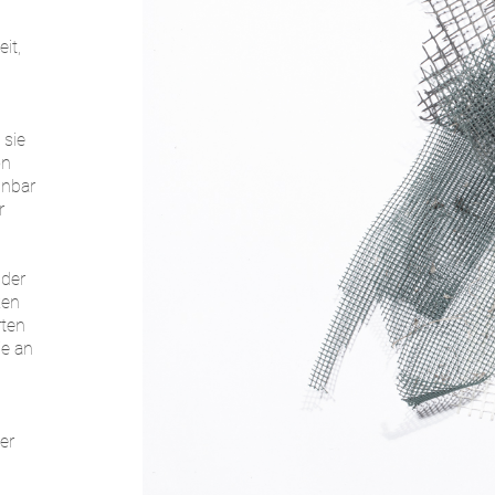
n
it,
 sie
on
hnbar
r
der
ken
rten
ie an
er