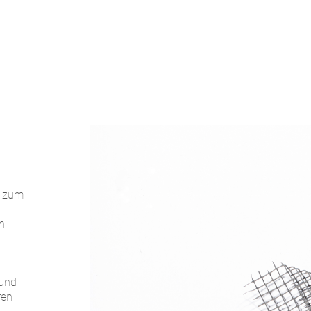
, zum
n
 und
ren